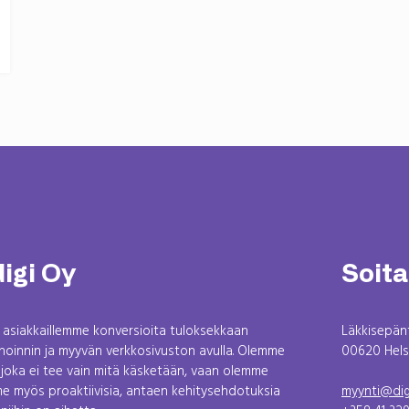
digi Oy
Soita 
asiakkaillemme konversioita tuloksekkaan
Läkkisepänt
inoinnin ja myyvän verkkosivuston avulla. Olemme
00620 Hels
joka ei tee vain mitä käsketään, vaan olemme
me myös proaktiivisia, antaen kehitysehdotuksia
myynti@digi