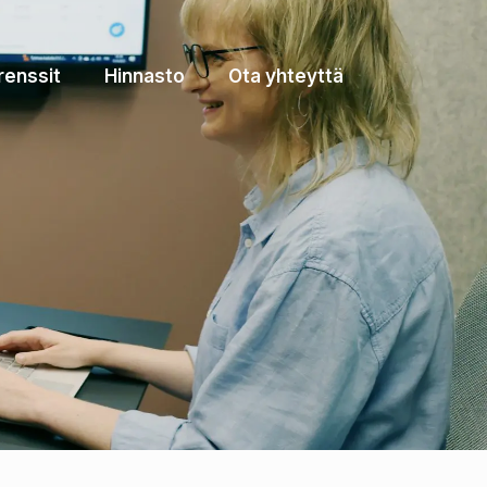
renssit
Hinnasto
Ota yhteyttä