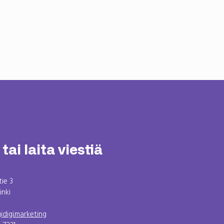
tai laita viestiä
ie 3
inki
digi.marketing