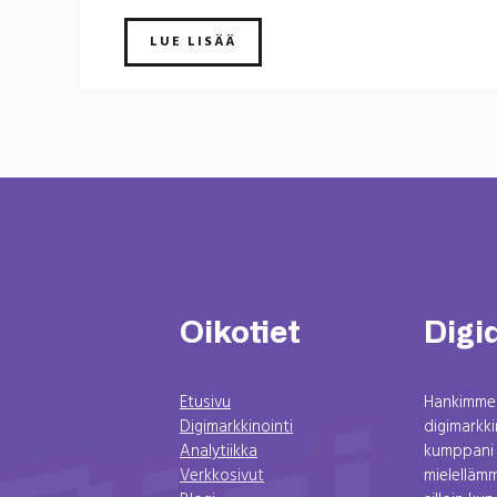
LUE LISÄÄ
Oikotiet
Digi
Etusivu
Hankimme 
Digimarkkinointi
digimarkk
Analytiikka
kumppani 
Verkkosivut
mielelläm