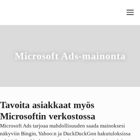
Siirry
V
sisältöön
Microsoft Ads-mainonta
Tavoita asiakkaat myös
Microsoftin verkostossa
Microsoft Ads tarjoaa mahdollisuuden saada mainoksesi
näkyviin Bingin, Yahoo:n ja DuckDuckGon hakutuloksissa