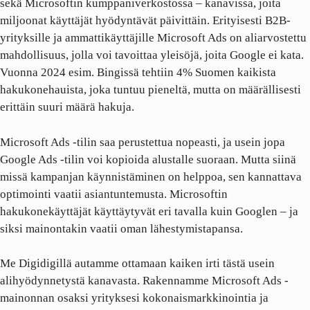
sekä Microsoftin kumppaniverkostossa – kanavissa, joita
miljoonat käyttäjät hyödyntävät päivittäin. Erityisesti B2B-
yrityksille ja ammattikäyttäjille Microsoft Ads on aliarvostettu
mahdollisuus, jolla voi tavoittaa yleisöjä, joita Google ei kata.
Vuonna 2024 esim. Bingissä tehtiin 4% Suomen kaikista
hakukonehauista, joka tuntuu pieneltä, mutta on määrällisesti
erittäin suuri määrä hakuja.
Microsoft Ads -tilin saa perustettua nopeasti, ja usein jopa
Google Ads -tilin voi kopioida alustalle suoraan. Mutta siinä
missä kampanjan käynnistäminen on helppoa, sen kannattava
optimointi vaatii asiantuntemusta. Microsoftin
hakukonekäyttäjät käyttäytyvät eri tavalla kuin Googlen – ja
siksi mainontakin vaatii oman lähestymistapansa.
Me Digidigillä autamme ottamaan kaiken irti tästä usein
alihyödynnetystä kanavasta. Rakennamme Microsoft Ads -
mainonnan osaksi yrityksesi kokonaismarkkinointia ja