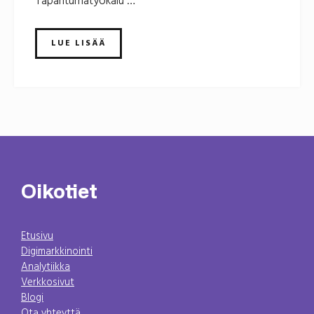
Tapahtumatyökalu …
LUE LISÄÄ
Oikotiet
Etusivu
Digimarkkinointi
Analytiikka
Verkkosivut
Blogi
Ota yhteyttä