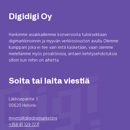
Digidigi Oy
Hankimme asiakkaillemme konversioita tuloksekkaan
digimarkkinoinnin ja myyvän verkkosivuston avulla. Olemme
kumppani joka ei tee vain mitä käsketään, vaan olemme
mielellämme myös proaktiivisia, antaen kehitysehdotuksia
silloin kun niihin on aihetta.
Soita tai laita viestiä
Läkkisepäntie 3
00620 Helsinki
myynti@digidigi.marketing
+358 41 329 7231