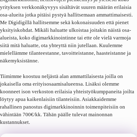
Digimarkkinointi, nettisivujen pienkehitys ja yleisesti koko
yrityksen verkkonäkyvyys sisältävät suuren määrän erilaisia
osa-alueita jotka pitäisi pystyä hallitsemaan ammattimaisesti.
Me Digidigillä hallitsemme sekä kokonaisuuden että pienet
yksityiskohdat. Mikäli haluatte ulkoistaa joitakin näistä osa-
alueista, koko digimarkkinointinne tai ette ole vielä varmoja
siitä mitä haluatte, ota yhteyttä niin jutellaan. Kuulemme
mielellämme tilanteestanne, tavoitteistanne, haasteistanne ja
näkemyksistänne.
Tiimimme koostuu neljästä alan ammattilaisesta joilla on
jokaisella oma erityisosaamisalueensa. Lisäksi olemme
koonneet ison verkoston erilaisia yhteistyökumppaneita joilta
löytyy apua kaikenlaisiin tilanteisiin. Asiakkaidemme
rahallinen panostus digimarkkinoinnin toimenpiteisiin on
vähintään 700€/kk. Tähän päälle tulevat mainonnan
kustannukset.