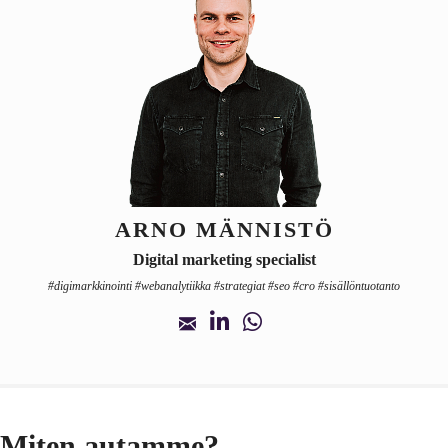
ARNO MÄNNISTÖ
Digital marketing specialist
#digimarkkinointi #webanalytiikka #strategiat #seo #cro #sisällöntuotanto
Miten autamme?