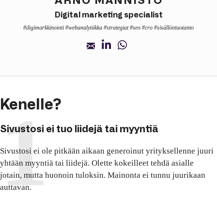
ARNO MÄNNISTÖ
Digital marketing specialist
#digimarkkinointi #webanalytiikka #strategiat #seo #cro #sisällöntuotanto
Kenelle?
Sivustosi ei tuo liidejä tai myyntiä
Sivustosi ei ole pitkään aikaan generoinut yrityksellenne juuri
yhtään myyntiä tai liidejä. Olette kokeilleet tehdä asialle
jotain, mutta huonoin tuloksin. Mainonta ei tunnu juurikaan
auttavan.