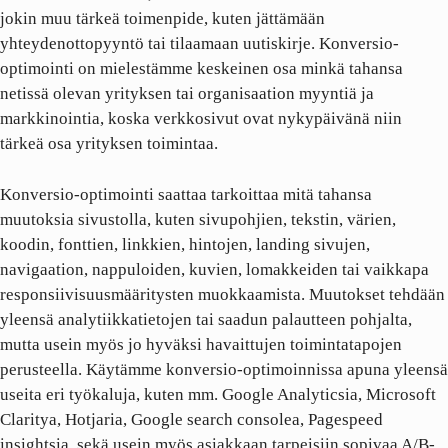
jokin muu tärkeä toimenpide, kuten jättämään
yhteydenottopyyntö tai tilaamaan uutiskirje. Konversio-
optimointi on mielestämme keskeinen osa minkä tahansa
netissä olevan yrityksen tai organisaation myyntiä ja
markkinointia, koska verkkosivut ovat nykypäivänä niin
tärkeä osa yrityksen toimintaa.
Konversio-optimointi saattaa tarkoittaa mitä tahansa
muutoksia sivustolla, kuten sivupohjien, tekstin, värien,
koodin, fonttien, linkkien, hintojen, landing sivujen,
navigaation, nappuloiden, kuvien, lomakkeiden tai vaikkapa
responsiivisuusmääritysten muokkaamista. Muutokset tehdään
yleensä analytiikkatietojen tai saadun palautteen pohjalta,
mutta usein myös jo hyväksi havaittujen toimintatapojen
perusteella. Käytämme konversio-optimoinnissa apuna yleensä
useita eri työkaluja, kuten mm. Google Analyticsia, Microsoft
Claritya, Hotjaria, Google search consolea, Pagespeed
insightsia, sekä usein myös asiakkaan tarpeisiin sopivaa A/B-