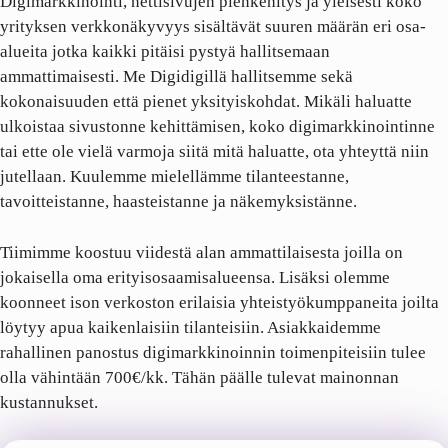
Digimarkkinointi, nettisivujen pienkehitys ja yleisesti koko
yrityksen verkkonäkyvyys sisältävät suuren määrän eri osa-
alueita jotka kaikki pitäisi pystyä hallitsemaan
ammattimaisesti. Me Digidigillä hallitsemme sekä
kokonaisuuden että pienet yksityiskohdat. Mikäli haluatte
ulkoistaa sivustonne kehittämisen, koko digimarkkinointinne
tai ette ole vielä varmoja siitä mitä haluatte, ota yhteyttä niin
jutellaan. Kuulemme mielellämme tilanteestanne,
tavoitteistanne, haasteistanne ja näkemyksistänne.
Tiimimme koostuu viidestä alan ammattilaisesta joilla on
jokaisella oma erityisosaamisalueensa. Lisäksi olemme
koonneet ison verkoston erilaisia yhteistyökumppaneita joilta
löytyy apua kaikenlaisiin tilanteisiin. Asiakkaidemme
rahallinen panostus digimarkkinoinnin toimenpiteisiin tulee
olla vähintään 700€/kk. Tähän päälle tulevat mainonnan
kustannukset.