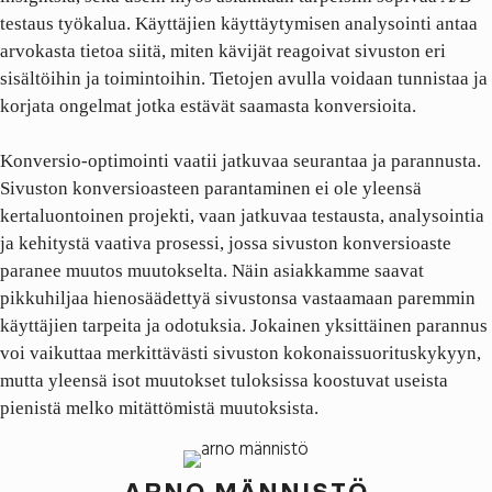
testaus työkalua. Käyttäjien käyttäytymisen analysointi antaa
arvokasta tietoa siitä, miten kävijät reagoivat sivuston eri
sisältöihin ja toimintoihin. Tietojen avulla voidaan tunnistaa ja
korjata ongelmat jotka estävät saamasta konversioita.
Konversio-optimointi vaatii jatkuvaa seurantaa ja parannusta.
Sivuston konversioasteen parantaminen ei ole yleensä
kertaluontoinen projekti, vaan jatkuvaa testausta, analysointia
ja kehitystä vaativa prosessi, jossa sivuston konversioaste
paranee muutos muutokselta. Näin asiakkamme saavat
pikkuhiljaa hienosäädettyä sivustonsa vastaamaan paremmin
käyttäjien tarpeita ja odotuksia. Jokainen yksittäinen parannus
voi vaikuttaa merkittävästi sivuston kokonaissuorituskykyyn,
mutta yleensä isot muutokset tuloksissa koostuvat useista
pienistä melko mitättömistä muutoksista.