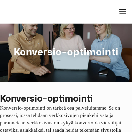
Siirry
V
sisältöön
Konversio-optimointi
Konversio-optimointi
Konversio-optimointi on tärkeä osa palveluitamme. Se on
prosessi, jossa tehdään verkkosivujen pienkehitystä ja
parannetaan verkkosivuston kykyä konvertoida vierailijat
ostaviksi asiakkaiksi, tai saada heidät tekemään sivustolla